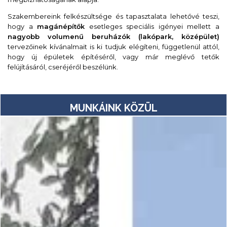
Szakembereink felkészültsége és tapasztalata lehetővé teszi,
hogy a
magánépítők
esetleges speciális igényei mellett a
nagyobb volumenű beruházók (lakópark, középület)
tervezőinek kívánalmait is ki tudjuk elégíteni, függetlenül attól,
hogy új épületek építéséről, vagy már meglévő tetők
felújításáról, cseréjéről beszélünk.
MUNKÁINK KÖZÜL