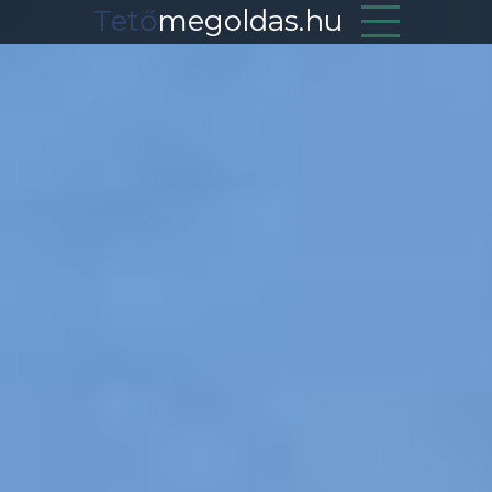
Tető
megoldas.hu
Munkáink
Szolgáltatásaink
Elérhetőség
Referenciák
Ajánlatkérés
Vissza az oldal tetejére